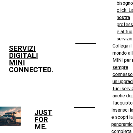
bisogno
click. L
nostra
profess
è al tuo
servizio
Collega il
SERVIZI
mondo all
DIGITALI
MINI per 
MINI
sempre
CONNECTED.
connesso.
un upgrad
tuoi serviz
anche do
l’acquisto
Inserisci l
JUST
e scopri la
FOR
panoramic
ME.
completa