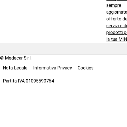
sempre
aggiornata
offerte de
servizi e d
prodotti p
la tua MIN
© Medecar S.r.l.
Nota Legale
Informativa Privacy
Cookies
Partita IVA 01095590764