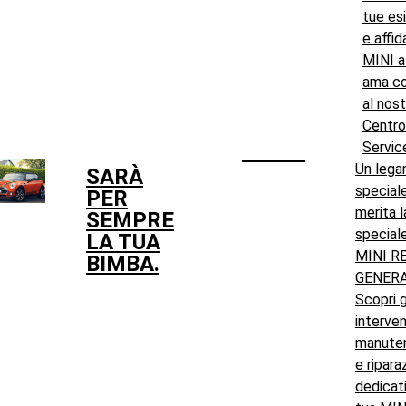
tue es
e affid
MINI a 
ama co
al nos
Centro
Servic
Un leg
SARÀ
special
PER
merita l
SEMPRE
speciale
LA TUA
MINI RE
BIMBA.
GENERA
Scopri g
interven
manute
e ripara
dedicati