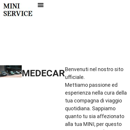
Vai
DEI TECNICI
NELLA
DEI TECNICI
BOOKING.
BOOKING.
al
CONNESSIONE
MINI
FAMIGLIA
CONNESSIONE
MINI
contenuto
Scopri MINI Co
Scopri MINI Co
IN UN CLICK.
SERVICE.
MINI.
IN UN CLICK.
SERVICE.
Benvenuti nel nostro sito
MEDECAR
ufficiale.
Mettiamo passione ed
esperienza nella cura della
tua compagna di viaggio
quotidiana. Sappiamo
quanto tu sia affezionato
alla tua MINI, per questo