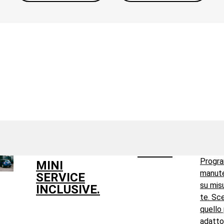
Progra
MINI
manut
SERVICE
su mis
INCLUSIVE.
te. Sce
quello 
adatto